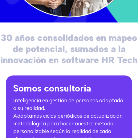
30 años consolidados en mapeo
de potencial, sumados a la
innovación en software HR Tech
Somos consultoría
Inteligencia en gestión de personas adaptada
a su realidad.
Adoptamos ciclos periódicos de actualización
metodológica para hacer nuestro método
personalizable según la realidad de cada