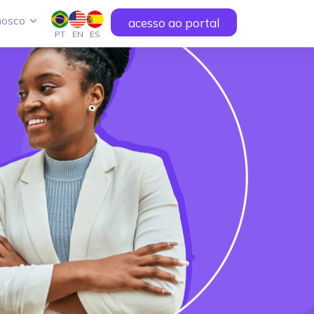
nosco
acesso ao portal
PT
EN
ES