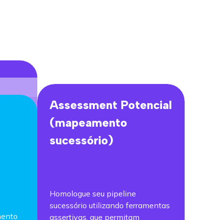
Assessment Potencial
(mapeamento
sucessório)
Homologue seu pipeline
sucessório utilizando ferramentas
mento
assertivas, que permitam