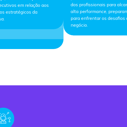
dos profissionais para alc
ecutivos em relação aos
alta performance, prepara
vos estratégicos da
para enfrentar os desafios
a.
negócio.