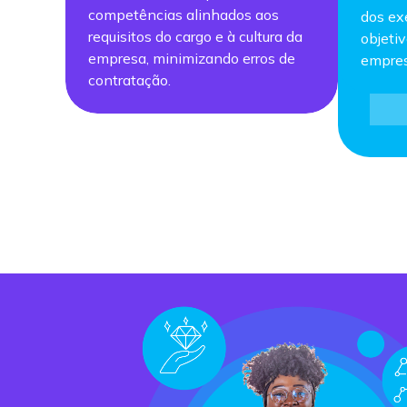
competências alinhados aos
dos ex
requisitos do cargo e à cultura da
objeti
empresa, minimizando erros de
empres
contratação.​