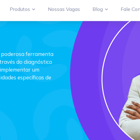
Produtos
Nossas Vagas
Blog
Fale Co
a poderosa ferramenta
través do diagnóstico
 e implementar um
idades específicas de